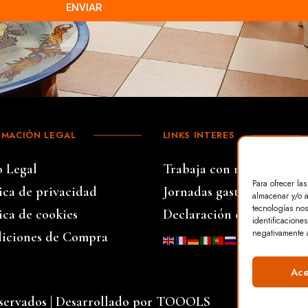
ENVIAR
RMACIÓN LEGAL
LINKS INTERES
o Legal
Trabaja con nosotros
Para ofrecer la
tica de privacidad
Jornadas gastronómicas
almacenar y/o a
tecnologías nos
ica de cookies
Declaración de Accesibil
identificaciones
negativamente a
iciones de Compra
…
Ace
servados | Desarrollado por
TOOOLS