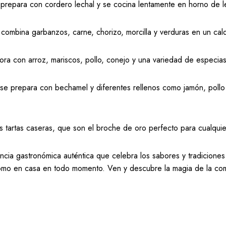
prepara con cordero lechal y se cocina lentamente en horno de leñ
 combina garbanzos, carne, chorizo, morcilla y verduras en un cal
bora con arroz, mariscos, pollo, conejo y una variedad de especias
se prepara con bechamel y diferentes rellenos como jamón, pollo o
as tartas caseras, que son el broche de oro perfecto para cualquier 
a gastronómica auténtica que celebra los sabores y tradiciones 
como en casa en todo momento. Ven y descubre la magia de la comi