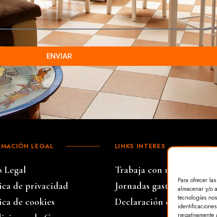
ENVIAR
RMACIÓN LEGAL
LINKS INTERES
o Legal
Trabaja con nosotros
Para ofrecer la
tica de privacidad
Jornadas gastronómicas
almacenar y/o a
tecnologías nos
ica de cookies
Declaración de Accesibil
identificaciones
negativamente a