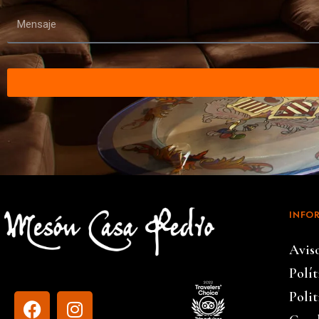
INFO
Avis
Polí
Polit