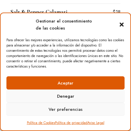
Salt & Pepper Calamari
$18
Gestionar el consentimiento
Squid, lime, soy mayo.
de las cookies
Wild Mushroom Arancini
$18
Para ofrecer las mejores experiencias, utilizamos tecnologías como las cookies
para almacenar y/o acceder a la información del dispositivo. El
Porcini purée, parmesan, basil.
consentimiento de estas tecnologías nos permitirá procesar datos como el
comportamiento de navegación o las identificaciones únicas en este sitio. No
consentir o retirar el consentimiento, puede afectar negativamente a ciertas
características y funciones.
Coffee Cured & Smoked Duck Breast
$25
Duck breasts, Carrot purée, silver beet.
Aceptar
Denegar
Ver preferencias
Política de Cookies
Política de privacidad
Aviso Legal